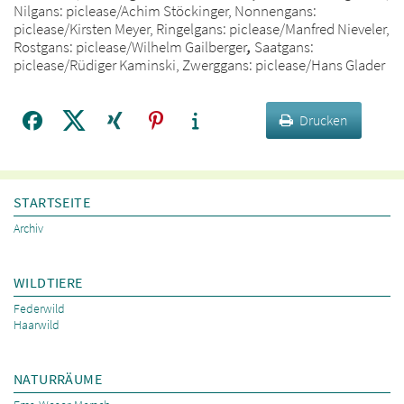
Nilgans: piclease/Achim Stöckinger, Nonnengans:
piclease/Kirsten Meyer, Ringelgans: piclease/Manfred Nieveler,
Rostgans:
piclease/Wilhelm Gailberger
,
Saatgans:
piclease/Rüdiger Kaminski, Zwerggans: piclease/Hans Glader
Drucken
STARTSEITE
Archiv
WILDTIERE
Federwild
Haarwild
NATURRÄUME