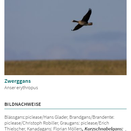
Zwerggans
Anser erythropus
BILDNACHWEISE
Blässgans:piclease/Hans Glader, Brandgans/Brandente:
piclease/Christoph Robiller, Graugans: piclease/Erich
Thielscher, Kanadagans: Florian Möllers
, Kurzschnabelgans:
,