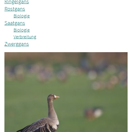
Ringelgans
Rostgans
Biologie
Saatgans
Biologie
Verbreitung
Zwerggans