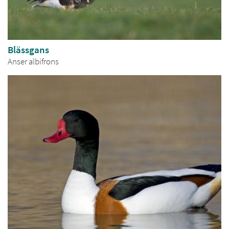
Blässgans
Anser albifrons