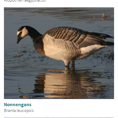
Alopochen aegyptiacus
Nonnengans
Branta leucopsis