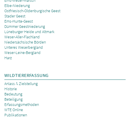
Ems-Weser-Marsch
Elbe-Niederung
Ostfriesisch-Oldenburgische Geest
Stader Geest
Ems-Hunte-Geest
Dümmer Geestniederung
Lüneburger Heide und Altmark
Weser-Aller-Flachland
Niedersächsische Börden
Unteres Weserbergland
Weser-Leine-Bergland
Harz
WILDTIERERFASSUNG
Anlass & Zielstellung
Historie
Bedeutung
Beteiligung
Erfassungsmethoden
WTE Online
Publikationen