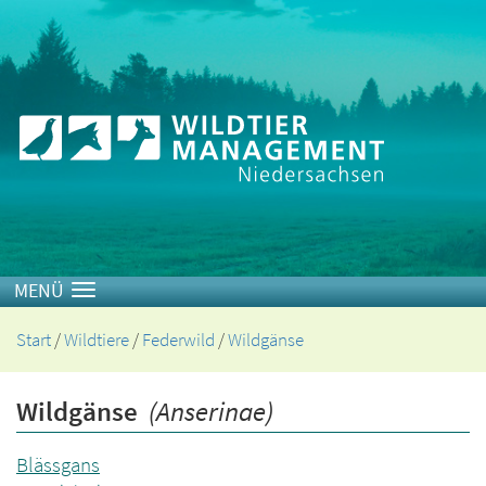
Toggle navigation
Start
/
Wildtiere
/
Federwild
/
Wildgänse
Wildgänse
(Anserinae)
Blässgans