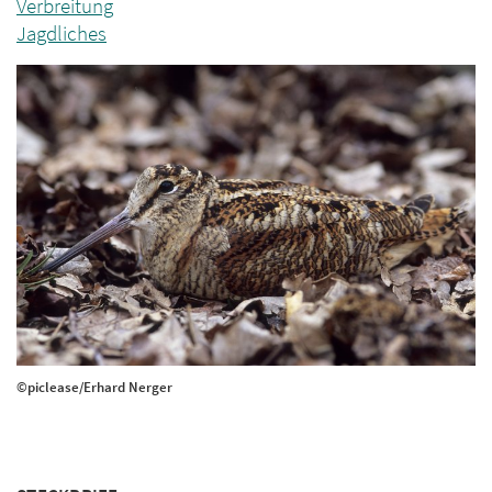
Verbreitung
Jagdliches
©piclease/Erhard Nerger