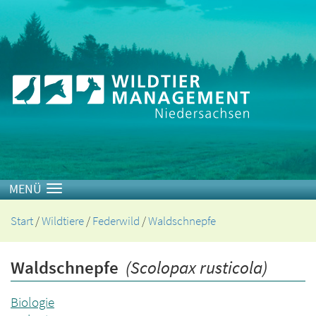
Toggle navigation
Start
/
Wildtiere
/
Federwild
/
Waldschnepfe
Waldschnepfe
(Scolopax rusticola)
Biologie