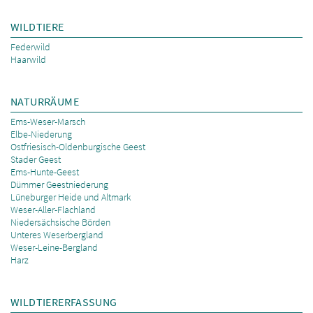
WILDTIERE
Federwild
Haarwild
NATURRÄUME
Ems-Weser-Marsch
Elbe-Niederung
Ostfriesisch-Oldenburgische Geest
Stader Geest
Ems-Hunte-Geest
Dümmer Geestniederung
Lüneburger Heide und Altmark
Weser-Aller-Flachland
Niedersächsische Börden
Unteres Weserbergland
Weser-Leine-Bergland
Harz
WILDTIERERFASSUNG