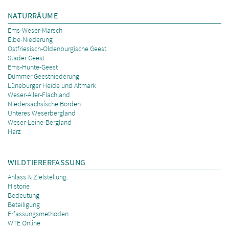
NATURRÄUME
Ems-Weser-Marsch
Elbe-Niederung
Ostfriesisch-Oldenburgische Geest
Stader Geest
Ems-Hunte-Geest
Dümmer Geestniederung
Lüneburger Heide und Altmark
Weser-Aller-Flachland
Niedersächsische Börden
Unteres Weserbergland
Weser-Leine-Bergland
Harz
WILDTIERERFASSUNG
Anlass & Zielstellung
Historie
Bedeutung
Beteiligung
Erfassungsmethoden
WTE Online