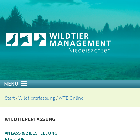
Toggle navigation
Start
/
Wildtiererfassung
/
WTE Online
WILDTIERERFASSUNG
ANLASS & ZIELSTELLUNG
HISTORIE