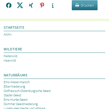
Drucken
STARTSEITE
Archiv
WILDTIERE
Federwild
Haarwild
NATURRÄUME
Ems-Weser-Marsch
Elbe-Niederung
Ostfriesisch-Oldenburgische Geest
Stader Geest
Ems-Hunte-Geest
Dümmer Geestniederung
Lüneburger Heide und Altmark