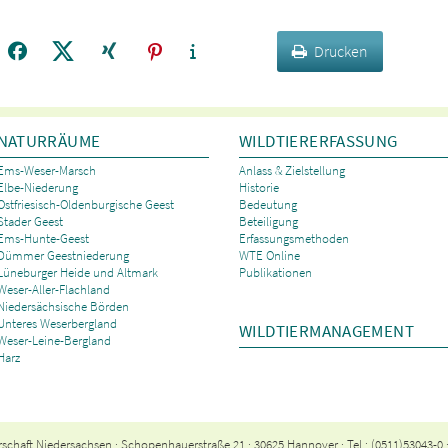
Drucken
NATURRÄUME
WILDTIERERFASSUNG
Ems-Weser-Marsch
Anlass & Zielstellung
Elbe-Niederung
Historie
Ostfriesisch-Oldenburgische Geest
Bedeutung
Stader Geest
Beteiligung
Ems-Hunte-Geest
Erfassungsmethoden
Dümmer Geestniederung
WTE Online
Lüneburger Heide und Altmark
Publikationen
Weser-Aller-Flachland
Niedersächsische Börden
Unteres Weserbergland
WILDTIERMANAGEMENT
Weser-Leine-Bergland
Harz
schaft Niedersachsen · Schopenhauerstraße 21 · 30625 Hannover · Tel.: (0511)53043-0 