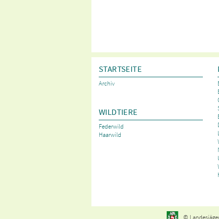
STARTSEITE
Archiv
WILDTIERE
Federwild
Haarwild
© Landesjäger