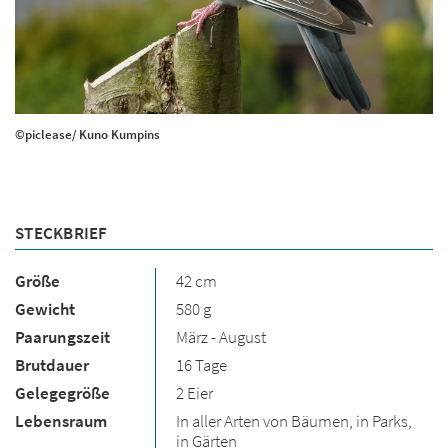
©piclease/ Kuno Kumpins
STECKBRIEF
Größe
42 cm
Gewicht
580 g
Paarungszeit
März - August
Brutdauer
16 Tage
Gelegegröße
2 Eier
Lebensraum
In aller Arten von Bäumen, in Parks,
in Gärten