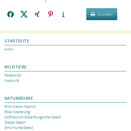
Drucken
STARTSEITE
Archiv
WILDTIERE
Federwild
Haarwild
NATURRÄUME
Ems-Weser-Marsch
Elbe-Niederung
Ostfriesisch-Oldenburgische Geest
Stader Geest
Ems-Hunte-Geest