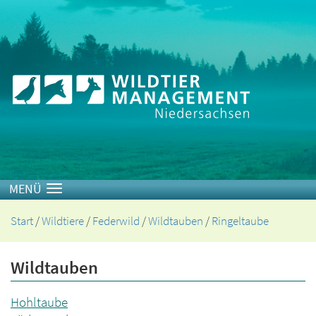
Toggle navigation
Start
/
Wildtiere
/
Federwild
/
Wildtauben
/
Ringeltaube
Wildtauben
Hohltaube