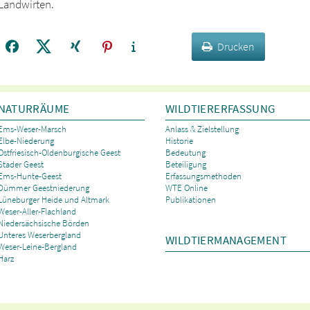
Landwirten.
Drucken
NATURRÄUME
WILDTIERERFASSUNG
Ems-Weser-Marsch
Anlass & Zielstellung
Elbe-Niederung
Historie
Ostfriesisch-Oldenburgische Geest
Bedeutung
Stader Geest
Beteiligung
Ems-Hunte-Geest
Erfassungsmethoden
Dümmer Geestniederung
WTE Online
Lüneburger Heide und Altmark
Publikationen
Weser-Aller-Flachland
Niedersächsische Börden
Unteres Weserbergland
WILDTIERMANAGEMENT
Weser-Leine-Bergland
Harz