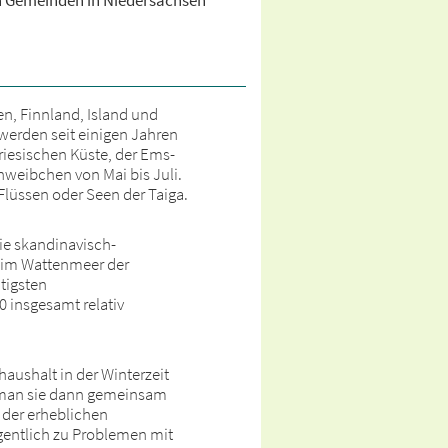
en Gemeinden in Niedersachsen
n, Finnland, Island und
werden seit einigen Jahren
riesischen Küste, der Ems-
nweibchen von Mai bis Juli.
Flüssen oder Seen der Taiga.
Die skandinavisch-
 im Wattenmeer der
tigsten
 insgesamt relativ
aushalt in der Winterzeit
ft man sie dann gemeinsam
der erheblichen
gentlich zu Problemen mit