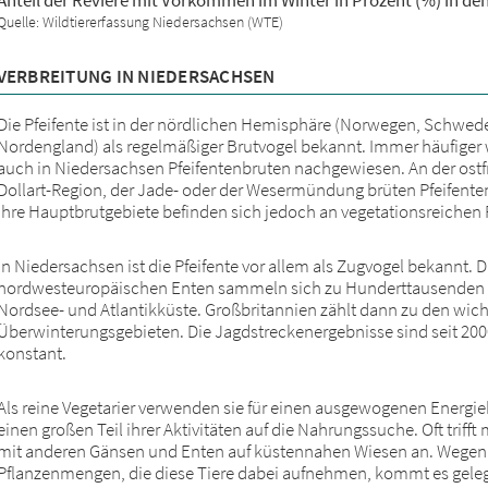
Anteil der Reviere mit Vorkommen im Winter in Prozent (%) in d
Quelle: Wildtiererfassung Niedersachsen (WTE)
VERBREITUNG IN NIEDERSACHSEN
Die Pfeifente ist in der nördlichen Hemisphäre (Norwegen, Schwede
Nordengland) als regelmäßiger Brutvogel bekannt. Immer häufiger 
auch in Niedersachsen Pfeifentenbruten nachgewiesen. An der ostf
Dollart-Region, der Jade- oder der Wesermündung brüten Pfeifente
Ihre Hauptbrutgebiete befinden sich jedoch an vegetationsreichen 
In Niedersachsen ist die Pfeifente vor allem als Zugvogel bekannt. 
nordwesteuropäischen Enten sammeln sich zu Hunderttausenden
Nordsee- und Atlantikküste. Großbritannien zählt dann zu den wich
Überwinterungsgebieten. Die Jagdstreckenergebnisse sind seit 2000
konstant.
Als reine Vegetarier verwenden sie für einen ausgewogenen Energieh
einen großen Teil ihrer Aktivitäten auf die Nahrungssuche. Oft trif
mit anderen Gänsen und Enten auf küstennahen Wiesen an. Wegen 
Pflanzenmengen, die diese Tiere dabei aufnehmen, kommt es gele