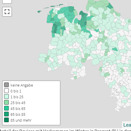
keine Angabe
0 bis 1
1 bis 25
25 bis 45
45 bis 65
65 bis 85
85 und mehr
Lea