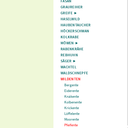
FASAN
GRAUREIHER
GREIFE ►
HASELWILD
HAUBENTAUCHER
HÖCKERSCHWAN
KOLKRABE
MÖWEN ►
RABENKRÄHE
REBHUHN
SÄGER ►
WACHTEL
WALDSCHNEPFE
WILDENTEN
Bergente
Eiderente
Knäkente
Kolbenente
Krickente
Löffelente
Moorente
Pfeifente