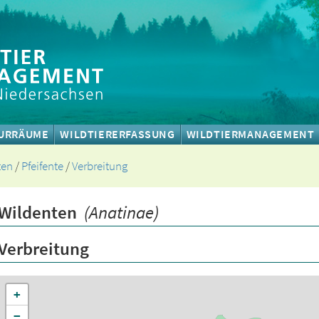
URRÄUME
WILDTIERERFASSUNG
WILDTIERMANAGEMENT
ten
/
Pfeifente
/
Verbreitung
Wildenten
(Anatinae)
Verbreitung
+
−