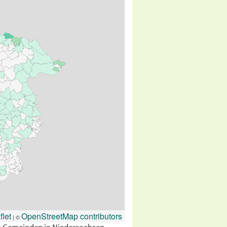
flet
OpenStreetMap contributors
| ©