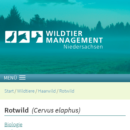
Toggle navigation
Start
/
Wildtiere
/
Haarwild
/
Rotwild
Rotwild
(Cervus elaphus)
Biologie