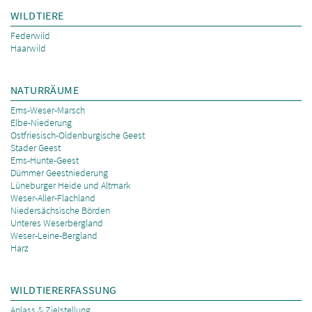
WILDTIERE
Federwild
Haarwild
NATURRÄUME
Ems-Weser-Marsch
Elbe-Niederung
Ostfriesisch-Oldenburgische Geest
Stader Geest
Ems-Hunte-Geest
Dümmer Geestniederung
Lüneburger Heide und Altmark
Weser-Aller-Flachland
Niedersächsische Börden
Unteres Weserbergland
Weser-Leine-Bergland
Harz
WILDTIERERFASSUNG
Anlass & Zielstellung