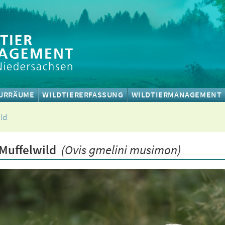
URRÄUME
WILDTIERERFASSUNG
WILDTIERMANAGEMENT
ld
Muffelwild
(Ovis gmelini musimon)