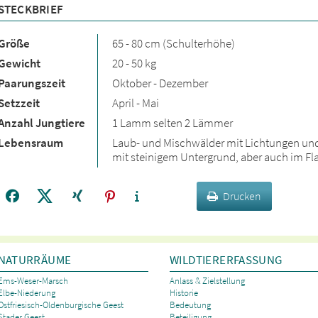
STECKBRIEF
Größe
65 - 80 cm (Schulterhöhe)
Gewicht
20 - 50 kg
Paarungszeit
Oktober - Dezember
Setzzeit
April - Mai
Anzahl Jungtiere
1 Lamm selten 2 Lämmer
Lebensraum
Laub- und Mischwälder mit Lichtungen und
mit steinigem Untergrund, aber auch im F
Drucken
NATURRÄUME
WILDTIERERFASSUNG
Ems-Weser-Marsch
Anlass & Zielstellung
Elbe-Niederung
Historie
Ostfriesisch-Oldenburgische Geest
Bedeutung
Stader Geest
Beteiligung