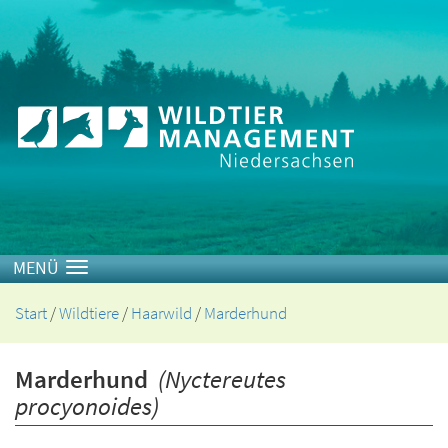
Toggle navigation
Start
/
Wildtiere
/
Haarwild
/
Marderhund
Marderhund
(Nyctereutes
procyonoides)