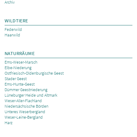
Archiv
WILDTIERE
Federwild
Haarwild
NATURRÄUME
Ems-Weser-Marsch
Elbe-Niederung
Ostfriesisch-Oldenburgische Geest
Stader Geest
Ems-Hunte-Geest
Dümmer Geestniederung
Lüneburger Heide und Altmark
Weser-Aller-Flachland
Niedersächsische Börden
Unteres Weserbergland
Weser-Leine-Bergland
Harz