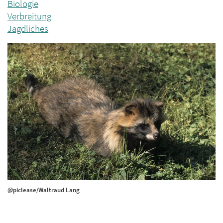
Biologie
Verbreitung
Jagdliches
@piclease/Waltraud Lang