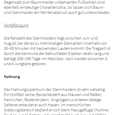
Gegensatz zum Baummarder unbehaarten Fußsohlen sind
ebenfalls eindeutige Charakteristika. So lassen sich Baum-
und Steinmarder am Fährtenabdruck auch gut unterscheiden.
Fortpflanzung
Die Ranzzeit des Steinmarders liegt zwischen Juni und
August, bei der es zu mehrmaligen Deckakten innerhalb von
30–50 Minuten mit keckernden Lauten kommt. Die Tragzeit ist
durch die Keimruhe der befruchteten Eizellen relativ lang und
beträgt 258–290 Tage. Im März bzw. April werden zwischen 3
und 4 Jungtiere geboren.
Nahrung
Das Nahrungsspektrum des Steinmarders ist sehr vielseitig.
Ein Großteil seiner Beute besteht aus Mäusen und Ratten,
Kaninchen, Bodenbrütern, Singvögeln und deren Gelege.
Seltener erbeutet er auch Hasen. Im menschlichen
Siedlungsbereich bedient er sich beim Hausgeflügel (Hühner,