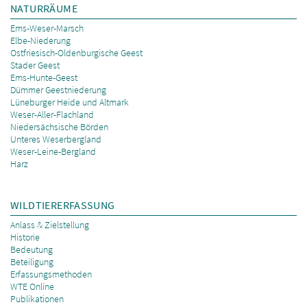
NATURRÄUME
Ems-Weser-Marsch
Elbe-Niederung
Ostfriesisch-Oldenburgische Geest
Stader Geest
Ems-Hunte-Geest
Dümmer Geestniederung
Lüneburger Heide und Altmark
Weser-Aller-Flachland
Niedersächsische Börden
Unteres Weserbergland
Weser-Leine-Bergland
Harz
WILDTIERERFASSUNG
Anlass & Zielstellung
Historie
Bedeutung
Beteiligung
Erfassungsmethoden
WTE Online
Publikationen