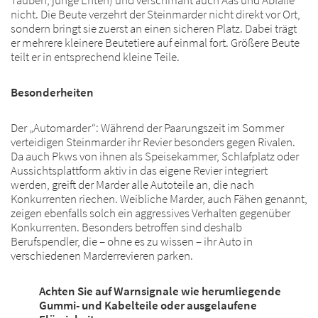
Tauben, junge Enten) und verschmäht auch Aas und Abfälle
nicht. Die Beute verzehrt der Steinmarder nicht direkt vor Ort,
sondern bringt sie zuerst an einen sicheren Platz. Dabei trägt
er mehrere kleinere Beutetiere auf einmal fort. Größere Beute
teilt er in entsprechend kleine Teile.
Besonderheiten
Der „Automarder“: Während der Paarungszeit im Sommer
verteidigen Steinmarder ihr Revier besonders gegen Rivalen.
Da auch Pkws von ihnen als Speisekammer, Schlafplatz oder
Aussichtsplattform aktiv in das eigene Revier integriert
werden, greift der Marder alle Autoteile an, die nach
Konkurrenten riechen. Weibliche Marder, auch Fähen genannt,
zeigen ebenfalls solch ein aggressives Verhalten gegenüber
Konkurrenten. Besonders betroffen sind deshalb
Berufspendler, die – ohne es zu wissen – ihr Auto in
verschiedenen Marderrevieren parken.
Achten Sie auf Warnsignale wie herumliegende
Gummi- und Kabelteile oder ausgelaufene