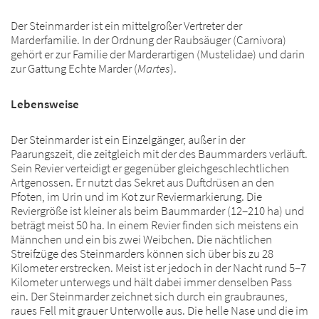
Der Steinmarder ist ein mittelgroßer Vertreter der
Marderfamilie. In der Ordnung der Raubsäuger (Carnivora)
gehört er zur Familie der Marderartigen (Mustelidae) und darin
zur Gattung Echte Marder (
Martes
).
Lebensweise
Der Steinmarder ist ein Einzelgänger, außer in der
Paarungszeit, die zeitgleich mit der des Baummarders verläuft.
Sein Revier verteidigt er gegenüber gleichgeschlechtlichen
Artgenossen. Er nutzt das Sekret aus Duftdrüsen an den
Pfoten, im Urin und im Kot zur Reviermarkierung. Die
Reviergröße ist kleiner als beim Baummarder (12–210 ha) und
beträgt meist 50 ha. In einem Revier finden sich meistens ein
Männchen und ein bis zwei Weibchen. Die nächtlichen
Streifzüge des Steinmarders können sich über bis zu 28
Kilometer erstrecken. Meist ist er jedoch in der Nacht rund 5–7
Kilometer unterwegs und hält dabei immer denselben Pass
ein. Der Steinmarder zeichnet sich durch ein graubraunes,
raues Fell mit grauer Unterwolle aus. Die helle Nase und die im