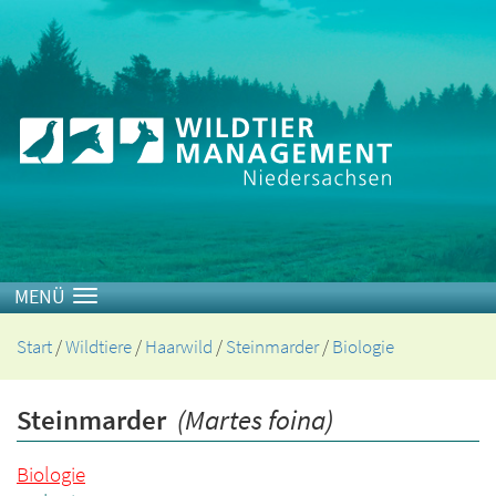
Toggle navigation
Start
/
Wildtiere
/
Haarwild
/
Steinmarder
/
Biologie
Steinmarder
(Martes foina)
Biologie