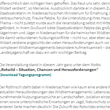
offensichtlich den richtigen Nerv getroffen. Das freut uns sehr, den
Wildart verdient“, so Meinecke. Ausdrücklich dankte er in diese
Staatssekretärin im Niedersächsischen Ministerium für Ernährung,
Verbraucherschutz, Frauke Patzke, für die Unterstützung ihres Hau
Thema – nicht zuletzt wurde auch die Veranstaltung selbst mit Mit
gefördert. In ihrem Grußwort lobte Staatssekretärin Patzke das gro
Jägerinnen und Jäger in Niedersachsen für die heimischen Wildti
die damit verbundenen Nutzungskonflikte – nicht nur, aber eben au
Wildart verdiene angesichts der vielen Herausforderungen auch vo
komplexen Wildtiermanagements besondere Aufmerksamkeit – die 
Landesjägerschaft sei dazu ein sehr wichtiger Beitrag.
Die Veranstaltung stand in diesem Jahr ganz unter dem Motto:
„Rotwild – Situation, Chancen und Herausforderungen“
(Download Tagungsprogramm)
Der Rothirsch steht dabei in Niedersachsen wie kaum eine andere Wil
aktuellen Herausforderungen des Wildtiermanagements: Lebensr
zunehmende Nutzungsansprüche an Landschaften, Isolation einze
einen sowie unterschiedliche Erwartungen an Jagd, Naturschutz u
anderen Seite machen deutlich: Die Zukunft des Rotwildes entschei