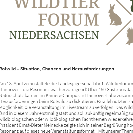
Rotwild – Situation, Chancen und Herausforderungen
Am 18. April veranstaltete die Landesjägerschaft ihr 1. Wildtierfor
Hannover – die Resonanz war hervorragend: Über 150 Gäste aus Jag
Naturschutz kamen im Karriere-Campus in Hannover-Lahe zusamme
Herausforderungen beim Rotwild zu diskutieren. Parallel nutzten zah
Möglichkeit, die Veranstaltung im Livestream zu verfolgen. Das Wi
fand in diesem Jahr erstmalig statt und soll zukünftig regelmäßig 
wildbiologischen oder wildökologischen Fachthemen wiederkehren.
Präsident Ernst-Dieter Meinecke zeigte sich in seiner Begrüßung hoc
Resonanz auf dieses neue Veranstaltungsformat: „Mit unserer The