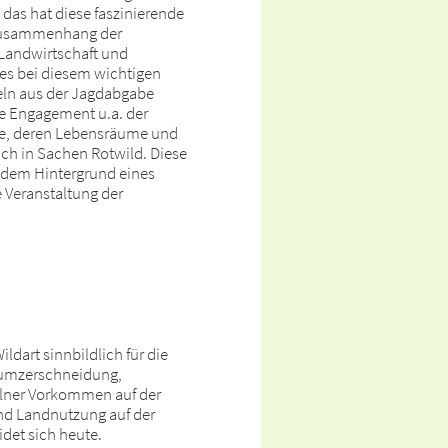
n das hat diese faszinierende
m Zusammenhang der
 Landwirtschaft und
ses bei diesem wichtigen
teln aus der Jagdabgabe
ße Engagement u.a. der
ere, deren Lebensräume und
ch in Sachen Rotwild. Diese
r dem Hintergrund eines
Veranstaltung der
dart sinnbildlich für die
aumzerschneidung,
lner Vorkommen auf der
nd Landnutzung auf der
det sich heute.