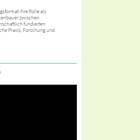
sformat ihre Rolle als
ckenbauer zwischen
nschaftlich fundierten
che Praxis, Forschung und
n