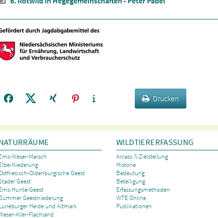
6. Rotwild in Hegegemeinschaften - Peter Pabel
Drucken
NATURRÄUME
WILDTIERERFASSUNG
Ems-Weser-Marsch
Anlass & Zielstellung
Elbe-Niederung
Historie
Ostfriesisch-Oldenburgische Geest
Bedeutung
Stader Geest
Beteiligung
Ems-Hunte-Geest
Erfassungsmethoden
Dümmer Geestniederung
WTE Online
Lüneburger Heide und Altmark
Publikationen
Weser-Aller-Flachland